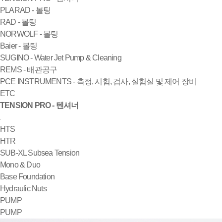
PLARAD - 볼팅
RAD - 볼팅
NORWOLF - 볼팅
Baier - 볼팅
SUGINO - Water Jet Pump & Cleaning
REMS - 배관공구
PCE INSTRUMENTS - 측정, 시험, 검사, 실험실 및 제어 장비
ETC
TENSION PRO - 텐셔너
HTS
HTR
SUB-XL Subsea Tension
Mono & Duo
Base Foundation
Hydraulic Nuts
PUMP
PUMP