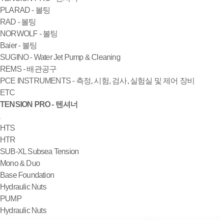
PLARAD - 볼팅
RAD - 볼팅
NORWOLF - 볼팅
Baier - 볼팅
SUGINO - Water Jet Pump & Cleaning
REMS - 배관공구
PCE INSTRUMENTS - 측정, 시험, 검사, 실험실 및 제어 장비
ETC
TENSION PRO - 텐셔너
HTS
HTR
SUB-XL Subsea Tension
Mono & Duo
Base Foundation
Hydraulic Nuts
PUMP
Hydraulic Nuts