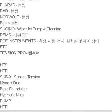
PLARAD - 볼팅
RAD - 볼팅
NORWOLF - 볼팅
Baier - 볼팅
SUGINO - Water Jet Pump & Cleaning
REMS - 배관공구
PCE INSTRUMENTS - 측정, 시험, 검사, 실험실 및 제어 장비
ETC
TENSION PRO - 텐셔너
HTS
HTR
SUB-XL Subsea Tension
Mono & Duo
Base Foundation
Hydraulic Nuts
PUMP
HTR