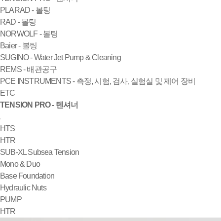
PLARAD - 볼팅
RAD - 볼팅
NORWOLF - 볼팅
Baier - 볼팅
SUGINO - Water Jet Pump & Cleaning
REMS - 배관공구
PCE INSTRUMENTS - 측정, 시험, 검사, 실험실 및 제어 장비
ETC
TENSION PRO - 텐셔너
HTS
HTR
SUB-XL Subsea Tension
Mono & Duo
Base Foundation
Hydraulic Nuts
PUMP
HTR