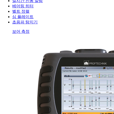
실시간 진동 알림
베어링 히터
벨트 정렬
심 플레이트
초음파 탐지기
보어 측정