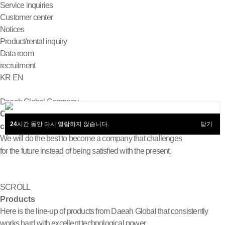
Service inquiries
Customer center
Notices
Product/rental inquiry
Data room
recruitment
KR
EN
Daeah Global Company
Our company has a higher priority over
24
시간 동안 다시 열람하지 않습니다.
닫기
customer’s value creation than our own profits.
We will do the best to become a company that challenges
for the future instead of being satisfied with the present.
SCROLL
Products
Here is the line-up of products from Daeah Global that consistently
works hard with excellent technological power.