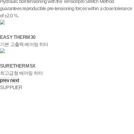
Hydraulic bolt tensioning with the Tensionpro Stretch Method
guarantees reproducible pre-tensioning forces within a close tolerance
of ±2.0 %.
EASY THERM 30
기본 고출력 베어링 히터
SURETHERM 5X
최고급형 베어링 히터
prev
next
SUPPLIER