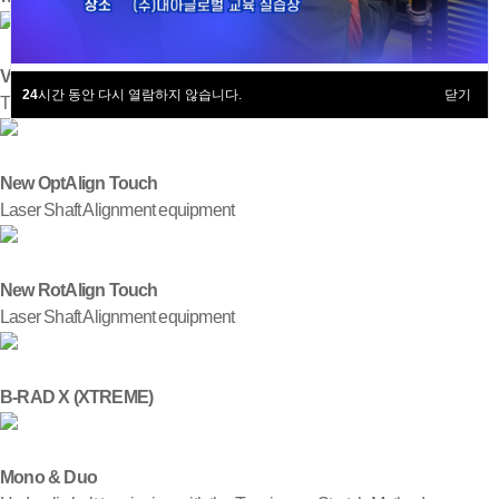
VIBXPERT II
24
시간 동안 다시 열람하지 않습니다.
닫기
The expert in data collection, vibration analysis and field balancing
New OptAlign Touch
Laser Shaft Alignment equipment
New RotAlign Touch
Laser Shaft Alignment equipment
B-RAD X (XTREME)
Mono & Duo