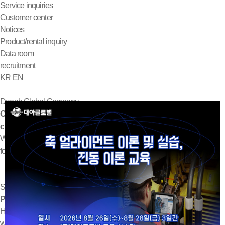
Service inquiries
Customer center
Notices
Product/rental inquiry
Data room
recruitment
KR
EN
Daeah Global Company
Our company has a higher priority over
customer’s value creation than our own profits.
We will do the best to become a company that challenges
for the future instead of being satisfied with the present.
SCROLL
Products
Here is the line-up of products from Daeah Global that consistently
works hard with excellent technological power.