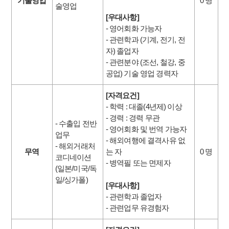
기술영업
0 명
술영업
[우대사항]
- 영어회화 가능자
- 관련학과 (기계, 전기, 전
자) 졸업자
- 관련분야 (조선, 철강, 중
공업) 기술 영업 경력자
[자격요건]
- 학력 : 대졸(4년제) 이상
- 경력 : 경력 무관
- 수출입 전반
- 영어회화 및 번역 가능자
업무
- 해외여행에 결격사유 없
- 해외거래처
무역
는 자
0 명
코디네이션
- 병역필 또는 면제자
(일본/미국/독
일/싱가폴)
[우대사항]
- 관련학과 졸업자
- 관련업무 유경험자