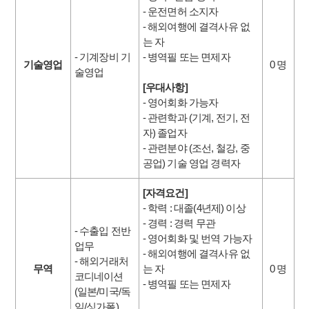
- 운전면허 소지자
- 해외여행에 결격사유 없
는 자
- 기계장비 기
- 병역필 또는 면제자
기술영업
0 명
술영업
[우대사항]
- 영어회화 가능자
- 관련학과 (기계, 전기, 전
자) 졸업자
- 관련분야 (조선, 철강, 중
공업) 기술 영업 경력자
[자격요건]
- 학력 : 대졸(4년제) 이상
- 경력 : 경력 무관
- 수출입 전반
- 영어회화 및 번역 가능자
업무
- 해외여행에 결격사유 없
- 해외거래처
무역
는 자
0 명
코디네이션
- 병역필 또는 면제자
(일본/미국/독
일/싱가폴)