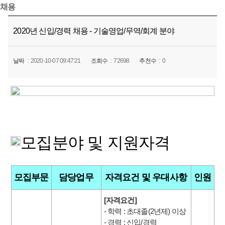
채용
2020년 신입/경력 채용 - 기술영업/무역/회계 분야
날짜
2020-10-07 09:47:21
조회수
72698
추천수
0
모집분야 및 지원자격
모집부문
담당업무
자격요건 및 우대사항
인원
[자격요건]
- 학력 : 초대졸(2년제) 이상
- 경력 : 신입/경력