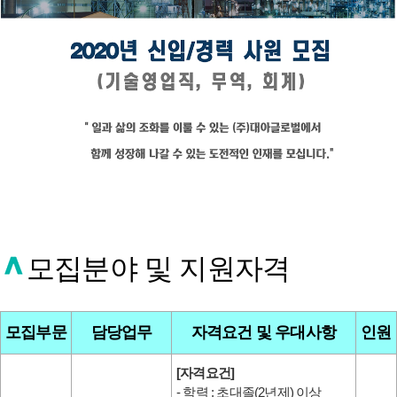
모집분야 및 지원자격
모집부문
담당업무
자격요건 및 우대사항
인원
[자격요건]
- 학력 : 초대졸(2년제) 이상