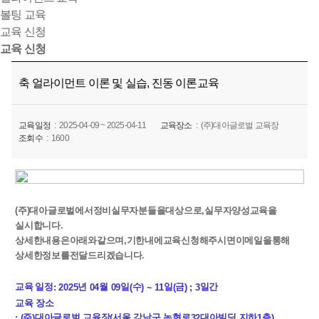
볼팅 교육
교육 신청
교육 신청
축 얼라이먼트 이론 및 실습, 진동 이론교육
교육일정
2025-04-09 ~ 2025-04-11
교육장소
(주)대아글로벌 교육장
조회수
1600
(
주
)
대아글로벌에서
정비
실무자
분들을
대상으로
,
실무자
양성
교육을
실시합니다
.
상세한
내용은
아래와
같으며
,
기한
내에
교육
신청해
주시면
이메일을
통해
상세한
정보를
전달
드리겠습니다
.
교육 일정
년
월
일
수
일
금
일간
: 2025
04
09
(
) ~ 11
(
) ; 3
교육 장소
주
대아글로벌 교육장
서울 강남구 논현로
대아빌딩 지하
층
: (
)
(
32
1
)