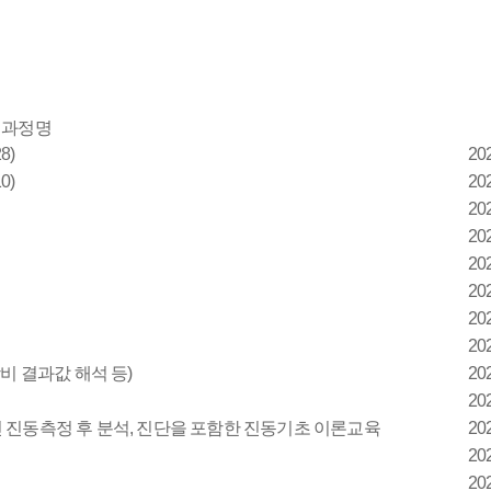
과정명
8)
20
0)
20
20
20
20
20
20
20
비 결과값 해석 등)
20
20
 크레인 진동측정 후 분석, 진단을 포함한 진동기초 이론교육
20
20
20